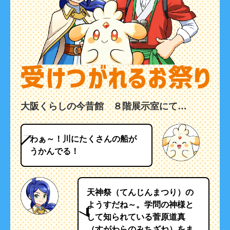
大阪くらしの今昔館 ８階展示室にて…
わぁ～！川にたくさんの船が
うかんでる！
天神祭（てんじんまつり）の
ようすだね～。学問の神様と
して知られている菅原道真
（すがわらのみちざね）をま