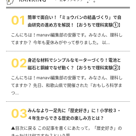
0
1
簡単で面白い！「ミョウバンの結晶づくり」で自
由研究の進め方を解説！【おうちで理科実験①】
こんにちは！manavi編集部の安藤です。みなさん、理科し
てますか？ 今年も夏休みがやって参りました。 以...
0
2
身近な材料でシンプルなモーターづくり！電池と
磁石と銅線でなぜ動く？【おうちで理科実験②】
こんにちは！manavi編集部の安藤です。みなさん、理科し
てますか？ 先日、和歌山県で開催された『おもしろ科学ま
つ...
0
3
みんなより一足先に「歴史好き」に！小学校３・
４年生からできる歴史の楽しみ方とは？
▲目次に戻る この記事を書くにあたって，「歴史好き」の
きっかけは何ですか？という質...