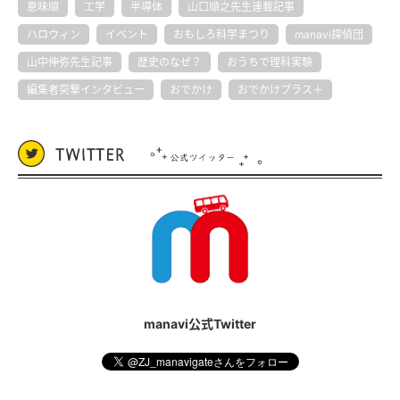
意味順
工学
半導体
山口順之先生連載記事
ハロウィン
イベント
おもしろ科学まつり
manavi探偵団
山中伸弥先生記事
歴史のなぜ？
おうちで理科実験
編集者突撃インタビュー
おでかけ
おでかけプラス＋
manavi公式Twitter