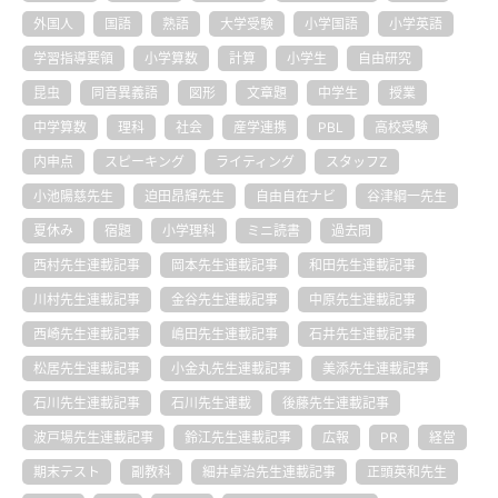
外国人
国語
熟語
大学受験
小学国語
小学英語
学習指導要領
小学算数
計算
小学生
自由研究
昆虫
同音異義語
図形
文章題
中学生
授業
中学算数
理科
社会
産学連携
PBL
高校受験
内申点
スピーキング
ライティング
スタッフZ
小池陽慈先生
迫田昂輝先生
自由自在ナビ
谷津綱一先生
夏休み
宿題
小学理科
ミニ読書
過去問
西村先生連載記事
岡本先生連載記事
和田先生連載記事
川村先生連載記事
金谷先生連載記事
中原先生連載記事
西崎先生連載記事
嶋田先生連載記事
石井先生連載記事
松居先生連載記事
小金丸先生連載記事
美添先生連載記事
石川先生連載記事
石川先生連載
後藤先生連載記事
波戸場先生連載記事
鈴江先生連載記事
広報
PR
経営
期末テスト
副教科
細井卓治先生連載記事
正頭英和先生