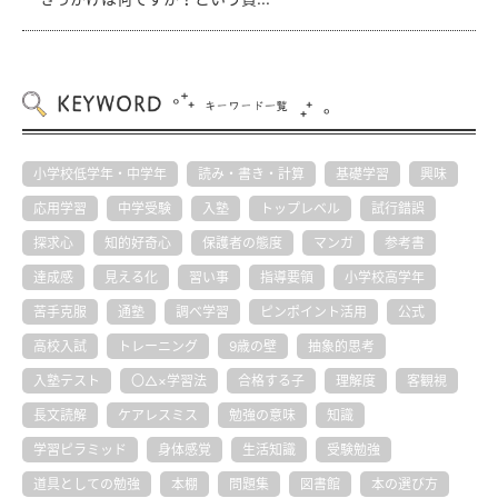
小学校低学年・中学年
読み・書き・計算
基礎学習
興味
応用学習
中学受験
入塾
トップレベル
試行錯誤
探求心
知的好奇心
保護者の態度
マンガ
参考書
達成感
見える化
習い事
指導要領
小学校高学年
苦手克服
通塾
調べ学習
ピンポイント活用
公式
高校入試
トレーニング
9歳の壁
抽象的思考
入塾テスト
〇△×学習法
合格する子
理解度
客観視
長文読解
ケアレスミス
勉強の意味
知識
学習ピラミッド
身体感覚
生活知識
受験勉強
道具としての勉強
本棚
問題集
図書館
本の選び方