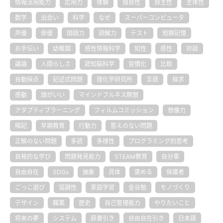
情報活用能力
応用力
体験
独自性
自主性
主体性
数学
出会い
科学
なぜ
スーパーコンピュータ
声優
俳優
国語力
読解力
テスト
短期記憶
お手伝い
幼稚園
感性情報科学
知性
感性
対話
議論
人間らしさ
認知脳科学
習慣化
比較
自動採点
記述式問題
理化学研究所
言語
探求
感動
頭がいい
マインドフルネス瞑想
アダプティブラーニング
フィルムコミッション
想像力
暗記
早期教育
行動力
答えのない問題
正解のない問題
多読
多様性
プログラミング的思考
自発的な学び
問題発見能力
STEAM教育
自分事
自由自在
SDGs
抽象
具体
褒める
保護者
ごっこ遊び
協調性
家庭学習
金谷勉
モノづくり
デザイン
職業
歴史
自己管理能力
やりたいこと
将来の夢
システム
辞書引き
自由自在引き
日本語