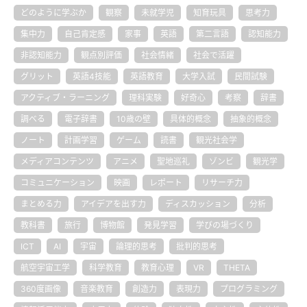
どのように学ぶか
観察
未就学児
知育玩具
思考力
集中力
自己肯定感
家事
英語
第二言語
認知能力
非認知能力
観点別評価
社会情緒
社会で活躍
グリット
英語4技能
英語教育
大学入試
民間試験
アクティブ・ラーニング
理科実験
好奇心
考察
辞書
調べる
電子辞書
10歳の壁
具体的概念
抽象的概念
ノート
計画学習
ゲーム
読書
観光社会学
メディアコンテンツ
アニメ
聖地巡礼
ゾンビ
観光学
コミュニケーション
映画
レポート
リサーチ力
まとめる力
アイデアを出す力
ディスカッション
分析
教科書
旅行
博物館
発見学習
学びの場づくり
ICT
AI
宇宙
論理的思考
批判的思考
航空宇宙工学
科学教育
教育心理
VR
THETA
360度画像
音楽教育
創造力
表現力
プログラミング