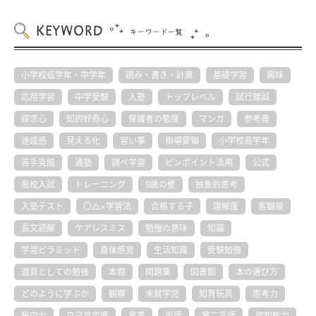
小学校低学年・中学年
読み・書き・計算
基礎学習
興味
応用学習
中学受験
入塾
トップレベル
試行錯誤
探求心
知的好奇心
保護者の態度
マンガ
参考書
達成感
見える化
習い事
指導要領
小学校高学年
苦手克服
通塾
調べ学習
ピンポイント活用
公式
高校入試
トレーニング
9歳の壁
抽象的思考
入塾テスト
〇△×学習法
合格する子
理解度
客観視
長文読解
ケアレスミス
勉強の意味
知識
学習ピラミッド
身体感覚
生活知識
受験勉強
道具としての勉強
本棚
問題集
図書館
本の選び方
どのように学ぶか
観察
未就学児
知育玩具
思考力
集中力
自己肯定感
家事
英語
第二言語
認知能力