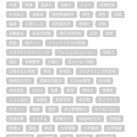
声優
俳優
国語力
読解力
テスト
短期記憶
お手伝い
幼稚園
感性情報科学
知性
感性
対話
議論
人間らしさ
認知脳科学
習慣化
比較
自動採点
記述式問題
理化学研究所
言語
探求
感動
頭がいい
マインドフルネス瞑想
アダプティブラーニング
フィルムコミッション
想像力
暗記
早期教育
行動力
答えのない問題
正解のない問題
多読
多様性
プログラミング的思考
自発的な学び
問題発見能力
STEAM教育
自分事
自由自在
SDGs
抽象
具体
褒める
保護者
ごっこ遊び
協調性
家庭学習
金谷勉
モノづくり
デザイン
職業
歴史
自己管理能力
やりたいこと
将来の夢
システム
辞書引き
自由自在引き
日本語
外国人
国語
熟語
大学受験
小学国語
小学英語