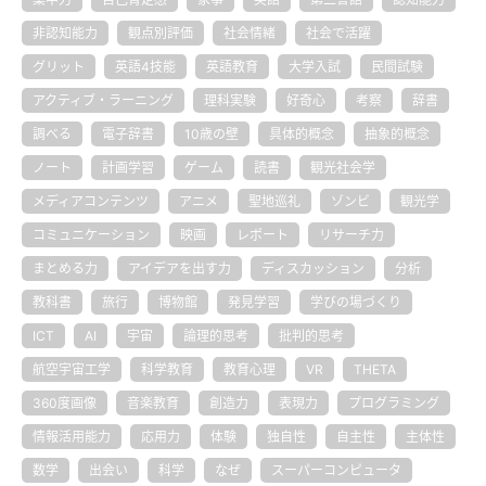
非認知能力
観点別評価
社会情緒
社会で活躍
グリット
英語4技能
英語教育
大学入試
民間試験
アクティブ・ラーニング
理科実験
好奇心
考察
辞書
調べる
電子辞書
10歳の壁
具体的概念
抽象的概念
ノート
計画学習
ゲーム
読書
観光社会学
メディアコンテンツ
アニメ
聖地巡礼
ゾンビ
観光学
コミュニケーション
映画
レポート
リサーチ力
まとめる力
アイデアを出す力
ディスカッション
分析
教科書
旅行
博物館
発見学習
学びの場づくり
ICT
AI
宇宙
論理的思考
批判的思考
航空宇宙工学
科学教育
教育心理
VR
THETA
360度画像
音楽教育
創造力
表現力
プログラミング
情報活用能力
応用力
体験
独自性
自主性
主体性
数学
出会い
科学
なぜ
スーパーコンピュータ