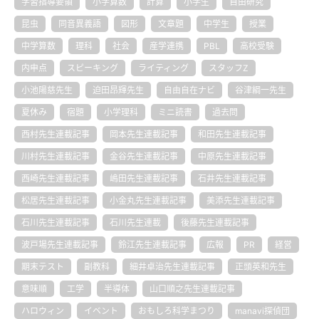
学習指導要領
小学算数
計算
小学生
自由研究
昆虫
同音異義語
図形
文章題
中学生
授業
中学算数
理科
社会
産学連携
PBL
高校受験
内申点
スピーキング
ライティング
スタッフZ
小池陽慈先生
迫田昂輝先生
自由自在ナビ
谷津綱一先生
夏休み
宿題
小学理科
ミニ読書
過去問
西村先生連載記事
岡本先生連載記事
和田先生連載記事
川村先生連載記事
金谷先生連載記事
中原先生連載記事
西崎先生連載記事
嶋田先生連載記事
石井先生連載記事
松居先生連載記事
小金丸先生連載記事
美添先生連載記事
石川先生連載記事
石川先生連載
後藤先生連載記事
波戸場先生連載記事
鈴江先生連載記事
広報
PR
経営
期末テスト
副教科
細井卓治先生連載記事
正頭英和先生
意味順
工学
半導体
山口順之先生連載記事
ハロウィン
イベント
おもしろ科学まつり
manavi探偵団