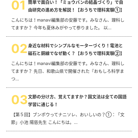
0
1
簡単で面白い！「ミョウバンの結晶づくり」で自
由研究の進め方を解説！【おうちで理科実験①】
こんにちは！manavi編集部の安藤です。みなさん、理科し
てますか？ 今年も夏休みがやって参りました。 以...
0
2
身近な材料でシンプルなモーターづくり！電池と
磁石と銅線でなぜ動く？【おうちで理科実験②】
こんにちは！manavi編集部の安藤です。みなさん、理科し
てますか？ 先日、和歌山県で開催された『おもしろ科学ま
つ...
0
3
文節の分け方、覚えてますか？国文法は全ての国語
学習に通じる！
【第５回】ブンポウってナニソレ、おいしいの？①：「文
節」小池 陽慈先生 こんにちは。...