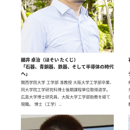
細井 卓治（ほそい たくじ）
「石器、青銅器、鉄器、そして半導体の時代
へ」
関西学院大学 工学部 准教授 大阪大学工学部卒業、
同大学院工学研究科博士後期課程単位取得退学。
広島大学博士研究員、大阪大学工学部助教を経て
現職。 博士（工学）…