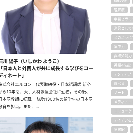
9歳の壁
理解度
学習ピラミ
道具として
どのように
集中力
非認知能力
石川 陽子（いしかわ ようこ）
英語4技能
「日本人と外国人が共に成長する学びをコー
アクティブ
ディネート」
調べる
株式会社エルロン 代表取締役・日本語講師 新卒
から10年間、大手人材派遣会社に勤務。その後、
ノート
日本語教師に転職。 総勢1300名の留学生の日本語
メディアコ
教育を担当。また、…
コミュニケ
アイデアを
博物館