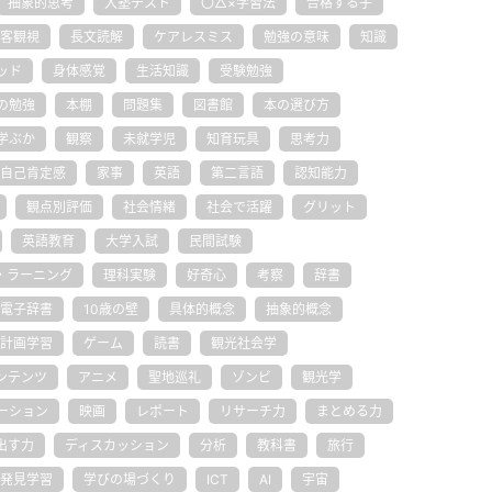
抽象的思考
入塾テスト
〇△×学習法
合格する子
客観視
長文読解
ケアレスミス
勉強の意味
知識
ッド
身体感覚
生活知識
受験勉強
の勉強
本棚
問題集
図書館
本の選び方
学ぶか
観察
未就学児
知育玩具
思考力
自己肯定感
家事
英語
第二言語
認知能力
観点別評価
社会情緒
社会で活躍
グリット
英語教育
大学入試
民間試験
・ラーニング
理科実験
好奇心
考察
辞書
電子辞書
10歳の壁
具体的概念
抽象的概念
計画学習
ゲーム
読書
観光社会学
ンテンツ
アニメ
聖地巡礼
ゾンビ
観光学
ーション
映画
レポート
リサーチ力
まとめる力
出す力
ディスカッション
分析
教科書
旅行
発見学習
学びの場づくり
ICT
AI
宇宙