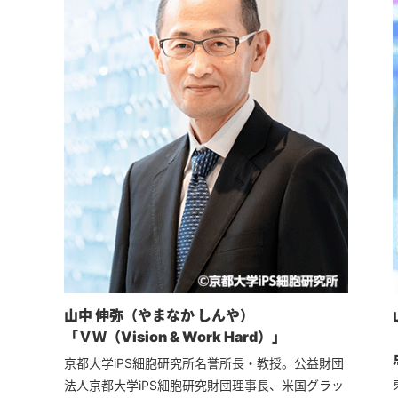
山中 伸弥（やまなか しんや）
「ＶＷ（Vision & Work Hard）」
京都大学iPS細胞研究所名誉所長・教授。公益財団
法人京都大学iPS細胞研究財団理事長、米国グラッ