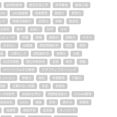
批判的思考
航空宇宙工学
科学教育
教育心理
ETA
360度画像
音楽教育
創造力
表現力
ング
情報活用能力
応用力
体験
独自性
主体性
数学
出会い
科学
なぜ
ンピュータ
声優
俳優
国語力
読解力
テスト
お手伝い
幼稚園
感性情報科学
知性
感性
論
人間らしさ
認知脳科学
習慣化
比較
記述式問題
理化学研究所
言語
探求
感動
マインドフルネス瞑想
アダプティブラーニング
ミッション
想像力
暗記
早期教育
行動力
問題
正解のない問題
多読
多様性
ング的思考
自発的な学び
問題発見能力
STEAM教育
自由自在
SDGs
抽象
具体
褒める
保護者
協調性
家庭学習
金谷勉
モノづくり