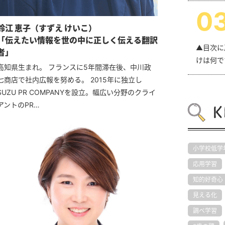
0
鈴江 恵子（すずえ けいこ）
「伝えたい情報を世の中に正しく伝える翻訳
▲目次に
者」
けは何で
高知県生まれ。 フランスに5年間滞在後、中川政
七商店で社内広報を努める。 2015年に独立し
SUZU PR COMPANYを設立。幅広い分野のクライ
アントのPR…
小学校低学
応用学習
知的好奇心
見える化
調べ学習