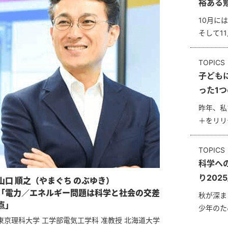
裕ある
10月に
そして1
TOPICS
子ども
った1つ
昨年、私
＋をリリ
TOPICS
科学へ
り202
山口 順之（やまぐち のぶゆき）
「電力／エネルギー問題は科学と社会の交差
秋が深ま
点」
少年のため
東京理科大学 工学部電気工学科 准教授 北海道大学