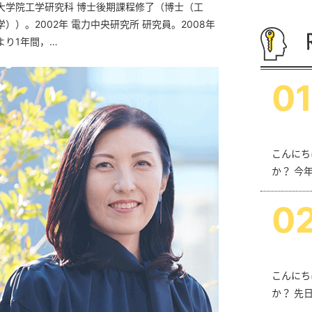
大学院工学研究科 博士後期課程修了（博士（工
学））。2002年 電力中央研究所 研究員。2008年
より1年間，…
0
1
こんにち
か？ 今
0
こんにち
か？ 先