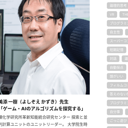
論理的思考
VR
TH
プログラミ
自主性
スーパーコ
短期記憶
対話
議
自動採点
頭がいい
フィルムコ
答えのない
美添 一樹（よしぞえ かずき）先生
プログラミ
「ゲーム・AIのアルゴリズムを探究する」
自分事
理化学研究所革新知能統合研究センター 探索と並
ごっこ遊び
列計算ユニットのユニットリーダー。 大学院生時