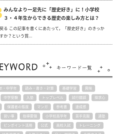
3
みんなより一足先に「歴史好き」に！小学校
３・４年生からできる歴史の楽しみ方とは？
戻る この記事を書くにあたって，「歴史好き」のきっか
すか？という質...
年・中学年
読み・書き・計算
基礎学習
興味
中学受験
入塾
トップレベル
試行錯誤
探求心
保護者の態度
マンガ
参考書
達成感
習い事
指導要領
小学校高学年
苦手克服
通塾
ピンポイント活用
公式
高校入試
トレーニング