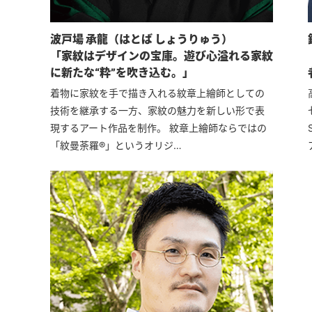
波戸場 承龍（はとば しょうりゅう）
「家紋はデザインの宝庫。遊び心溢れる家紋
に新たな“粋”を吹き込む。」
着物に家紋を手で描き入れる紋章上繪師としての
技術を継承する一方、家紋の魅力を新しい形で表
現するアート作品を制作。 紋章上繪師ならではの
「紋曼荼羅®」というオリジ…