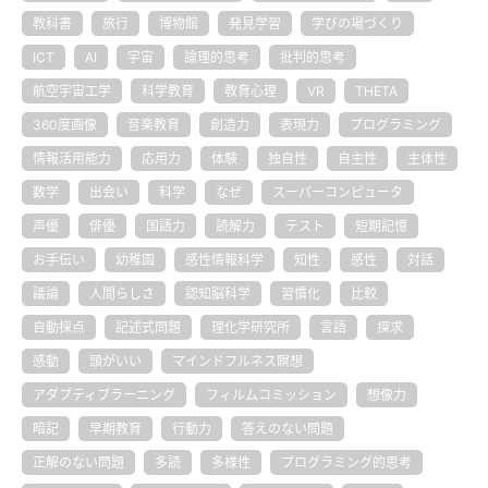
教科書
旅行
博物館
発見学習
学びの場づくり
ICT
AI
宇宙
論理的思考
批判的思考
航空宇宙工学
科学教育
教育心理
VR
THETA
360度画像
音楽教育
創造力
表現力
プログラミング
情報活用能力
応用力
体験
独自性
自主性
主体性
数学
出会い
科学
なぜ
スーパーコンピュータ
声優
俳優
国語力
読解力
テスト
短期記憶
お手伝い
幼稚園
感性情報科学
知性
感性
対話
議論
人間らしさ
認知脳科学
習慣化
比較
自動採点
記述式問題
理化学研究所
言語
探求
感動
頭がいい
マインドフルネス瞑想
アダプティブラーニング
フィルムコミッション
想像力
暗記
早期教育
行動力
答えのない問題
正解のない問題
多読
多様性
プログラミング的思考