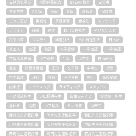
自発的な学び
問題発見能力
STEAM教育
自分事
自由自在
SDGs
抽象
具体
褒める
保護者
ごっこ遊び
協調性
家庭学習
金谷勉
モノづくり
デザイン
職業
歴史
自己管理能力
やりたいこと
将来の夢
システム
辞書引き
自由自在引き
日本語
外国人
国語
熟語
大学受験
小学国語
小学英語
学習指導要領
小学算数
計算
小学生
自由研究
昆虫
同音異義語
図形
文章題
中学生
授業
中学算数
理科
社会
産学連携
PBL
高校受験
内申点
スピーキング
ライティング
スタッフZ
小池陽慈先生
迫田昂輝先生
自由自在ナビ
谷津綱一先生
夏休み
宿題
小学理科
ミニ読書
過去問
西村先生連載記事
岡本先生連載記事
和田先生連載記事
川村先生連載記事
金谷先生連載記事
中原先生連載記事
西崎先生連載記事
嶋田先生連載記事
石井先生連載記事