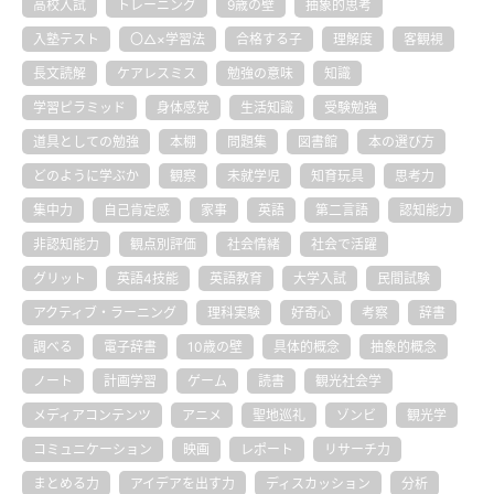
高校入試
トレーニング
9歳の壁
抽象的思考
入塾テスト
〇△×学習法
合格する子
理解度
客観視
長文読解
ケアレスミス
勉強の意味
知識
学習ピラミッド
身体感覚
生活知識
受験勉強
道具としての勉強
本棚
問題集
図書館
本の選び方
どのように学ぶか
観察
未就学児
知育玩具
思考力
集中力
自己肯定感
家事
英語
第二言語
認知能力
非認知能力
観点別評価
社会情緒
社会で活躍
グリット
英語4技能
英語教育
大学入試
民間試験
アクティブ・ラーニング
理科実験
好奇心
考察
辞書
調べる
電子辞書
10歳の壁
具体的概念
抽象的概念
ノート
計画学習
ゲーム
読書
観光社会学
メディアコンテンツ
アニメ
聖地巡礼
ゾンビ
観光学
コミュニケーション
映画
レポート
リサーチ力
まとめる力
アイデアを出す力
ディスカッション
分析