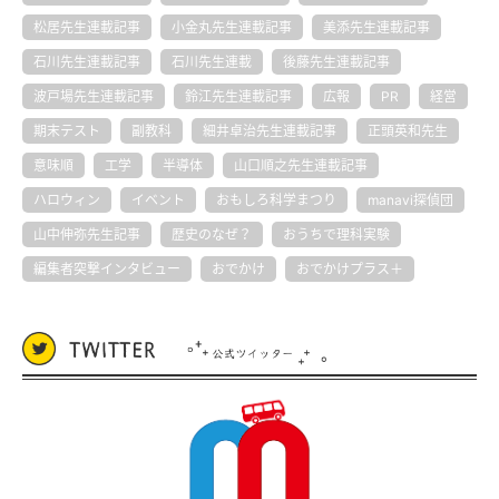
松居先生連載記事
小金丸先生連載記事
美添先生連載記事
石川先生連載記事
石川先生連載
後藤先生連載記事
波戸場先生連載記事
鈴江先生連載記事
広報
PR
経営
期末テスト
副教科
細井卓治先生連載記事
正頭英和先生
意味順
工学
半導体
山口順之先生連載記事
ハロウィン
イベント
おもしろ科学まつり
manavi探偵団
山中伸弥先生記事
歴史のなぜ？
おうちで理科実験
編集者突撃インタビュー
おでかけ
おでかけプラス＋