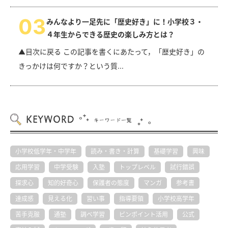
0
3
みんなより一足先に「歴史好き」に！小学校３・
４年生からできる歴史の楽しみ方とは？
▲目次に戻る この記事を書くにあたって，「歴史好き」の
きっかけは何ですか？という質...
小学校低学年・中学年
読み・書き・計算
基礎学習
興味
応用学習
中学受験
入塾
トップレベル
試行錯誤
探求心
知的好奇心
保護者の態度
マンガ
参考書
達成感
見える化
習い事
指導要領
小学校高学年
苦手克服
通塾
調べ学習
ピンポイント活用
公式