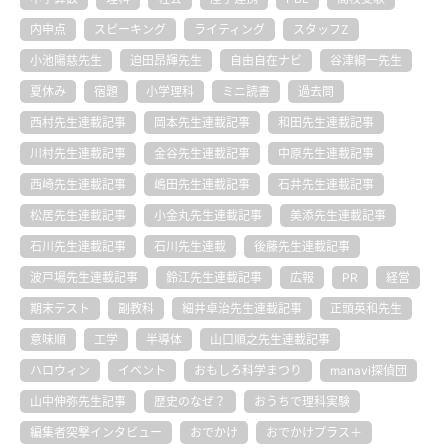
内申点
スピーキング
ライティング
スタッフZ
小池陽慈先生
迫田昂輝先生
自由自在ナビ
谷津綱一先生
夏休み
宿題
小学理科
ミニ読書
過去問
西村先生連載記事
岡本先生連載記事
和田先生連載記事
川村先生連載記事
金谷先生連載記事
中原先生連載記事
西崎先生連載記事
嶋田先生連載記事
石井先生連載記事
松居先生連載記事
小金丸先生連載記事
美添先生連載記事
石川先生連載記事
石川先生連載
後藤先生連載記事
波戸場先生連載記事
鈴江先生連載記事
広報
PR
経営
期末テスト
副教科
細井卓治先生連載記事
正頭英和先生
意味順
工学
半導体
山口順之先生連載記事
ハロウィン
イベント
おもしろ科学まつり
manavi探偵団
山中伸弥先生記事
歴史のなぜ？
おうちで理科実験
編集者突撃インタビュー
おでかけ
おでかけプラス＋