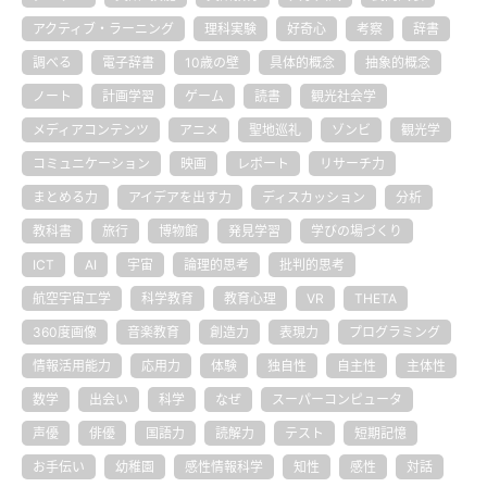
アクティブ・ラーニング
理科実験
好奇心
考察
辞書
調べる
電子辞書
10歳の壁
具体的概念
抽象的概念
ノート
計画学習
ゲーム
読書
観光社会学
メディアコンテンツ
アニメ
聖地巡礼
ゾンビ
観光学
コミュニケーション
映画
レポート
リサーチ力
まとめる力
アイデアを出す力
ディスカッション
分析
教科書
旅行
博物館
発見学習
学びの場づくり
ICT
AI
宇宙
論理的思考
批判的思考
航空宇宙工学
科学教育
教育心理
VR
THETA
360度画像
音楽教育
創造力
表現力
プログラミング
情報活用能力
応用力
体験
独自性
自主性
主体性
数学
出会い
科学
なぜ
スーパーコンピュータ
声優
俳優
国語力
読解力
テスト
短期記憶
お手伝い
幼稚園
感性情報科学
知性
感性
対話