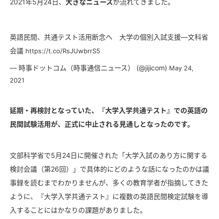
2021年5月24日、
大きなニュース
が流れてきました。
英語民間、共通テスト活用断念へ 大学の個別入試支援―文科省
会議
https://t.co/RsJUwbrrS5
— 時事ドットコム（時事通信ニュース） (@jijicom)
May 24,
2021
延期・再検討となっていた、『大学入学共通テスト』での英語の
民間試験活用が、正式に中止される見通しとなったのです。
文部科学省で5月24日に開催された「大学入試のあり方に関する
検討会議（第26回）」で具体的にどのような話になったのかは議
事録を読むまでわかりませんが、多くの教育学者が指摘してきた
ように、『大学入学共通テスト』に複数の英語民間検定試験を導
入することにはかなりの課題がありました。