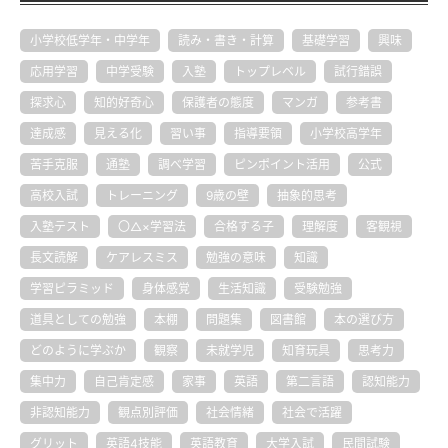
小学校低学年・中学年
読み・書き・計算
基礎学習
興味
応用学習
中学受験
入塾
トップレベル
試行錯誤
探求心
知的好奇心
保護者の態度
マンガ
参考書
達成感
見える化
習い事
指導要領
小学校高学年
苦手克服
通塾
調べ学習
ピンポイント活用
公式
高校入試
トレーニング
9歳の壁
抽象的思考
入塾テスト
〇△×学習法
合格する子
理解度
客観視
長文読解
ケアレスミス
勉強の意味
知識
学習ピラミッド
身体感覚
生活知識
受験勉強
道具としての勉強
本棚
問題集
図書館
本の選び方
どのように学ぶか
観察
未就学児
知育玩具
思考力
集中力
自己肯定感
家事
英語
第二言語
認知能力
非認知能力
観点別評価
社会情緒
社会で活躍
グリット
英語4技能
英語教育
大学入試
民間試験