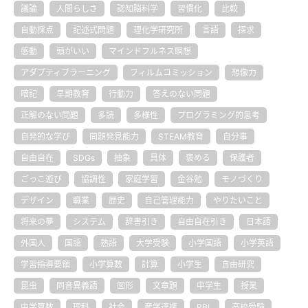
議論
人間らしさ
認知脳科学
習慣化
比較
自動採点
記述式問題
理化学研究所
言語
探求
感動
頭がいい
マインドフルネス瞑想
アダプティブラーニング
フィルムコミッション
想像力
暗記
早期教育
行動力
答えのない問題
正解のない問題
多読
多様性
プログラミング的思考
自発的な学び
問題発見能力
STEAM教育
自分事
自由自在
SDGs
抽象
具体
褒める
保護者
ごっこ遊び
協調性
家庭学習
金谷勉
モノづくり
デザイン
職業
歴史
自己管理能力
やりたいこと
将来の夢
システム
辞書引き
自由自在引き
日本語
外国人
国語
熟語
大学受験
小学国語
小学英語
学習指導要領
小学算数
計算
小学生
自由研究
昆虫
同音異義語
図形
文章題
中学生
授業
中学算数
理科
社会
産学連携
PBL
高校受験