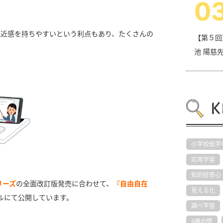
0
親近感を持ちやすいという利点もあり、たくさんの
【第５回
池 陽慈先
小学校低学
応用学習
知的好奇心
リーズ
の全面改訂版発売に合わせて、
『自由自在
見える化
ネルにて公開しています。
調べ学習
9歳の壁