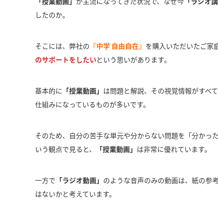
「授業動画」
が主流になってきた状況で、なぜ今
「ラジオ講
したのか。
そこには、弊社の
『中学 自由自在』
を購入いただいたご家
のサポートをしたい
という思いがあります。
基本的に
「授業動画」
は問題と解説、その視覚情報がすべ
仕組みになっているものが多いです。
そのため、自分の苦手な単元や分からない問題を「分かっ
いう観点で見ると、
「授業動画」
は非常に優れています。
一方で
「ラジオ動画」
のような音声のみの動画は、紙の参
はないかと考えています。