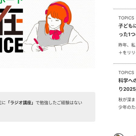
TOPICS
子ども
った1つ
昨年、私
＋をリリ
TOPICS
科学へ
り202
秋が深ま
代に
「ラジオ講座」
で勉強したご経験はない
少年のため