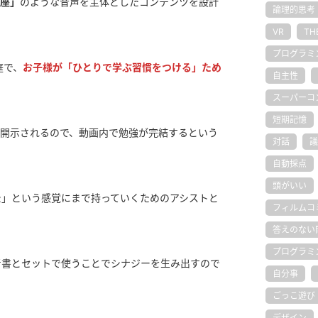
座」
のような音声を主体としたコンテンツを設計
論理的思考
VR
TH
プログラミ
庭で、
お子様が「ひとりで学ぶ習慣をつける」ため
自主性
スーパーコ
短期記憶
て開示されるので、動画内で勉強が完結するという
対話
議
自動採点
頭がいい
た」という感覚にまで持っていくためのアシストと
フィルムコ
答えのない
プログラミ
考書とセットで使うことでシナジーを生み出すので
自分事
ごっこ遊び
デザイン