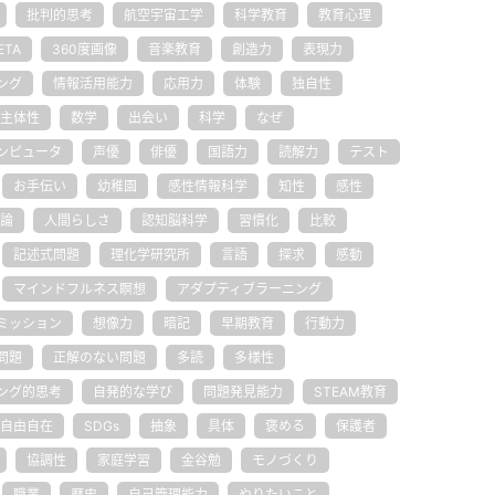
批判的思考
航空宇宙工学
科学教育
教育心理
ETA
360度画像
音楽教育
創造力
表現力
ング
情報活用能力
応用力
体験
独自性
主体性
数学
出会い
科学
なぜ
ンピュータ
声優
俳優
国語力
読解力
テスト
お手伝い
幼稚園
感性情報科学
知性
感性
論
人間らしさ
認知脳科学
習慣化
比較
記述式問題
理化学研究所
言語
探求
感動
マインドフルネス瞑想
アダプティブラーニング
ミッション
想像力
暗記
早期教育
行動力
問題
正解のない問題
多読
多様性
ング的思考
自発的な学び
問題発見能力
STEAM教育
自由自在
SDGs
抽象
具体
褒める
保護者
協調性
家庭学習
金谷勉
モノづくり
職業
歴史
自己管理能力
やりたいこと