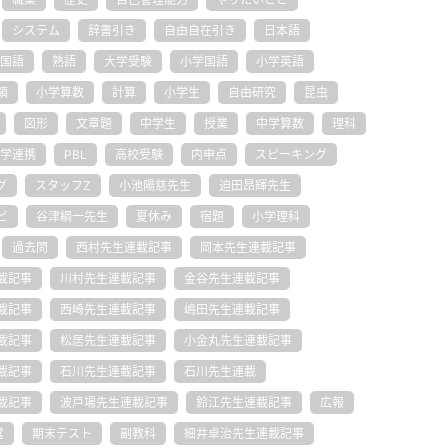
システム
辞書引き
自由自在引き
日本語
国語
熟語
大学受験
小学国語
小学英語
領
小学算数
計算
小学生
自由研究
昆虫
図形
文章題
中学生
授業
中学算数
理科
学連携
PBL
高校受験
内申点
スピーキング
グ
スタッフZ
小池陽慈先生
迫田昂輝先生
ビ
谷津綱一先生
夏休み
宿題
小学理科
過去問
西村先生連載記事
岡本先生連載記事
載記事
川村先生連載記事
金谷先生連載記事
載記事
西崎先生連載記事
嶋田先生連載記事
載記事
松居先生連載記事
小金丸先生連載記事
載記事
石川先生連載記事
石川先生連載
載記事
波戸場先生連載記事
鈴江先生連載記事
広報
営
期末テスト
副教科
細井卓治先生連載記事