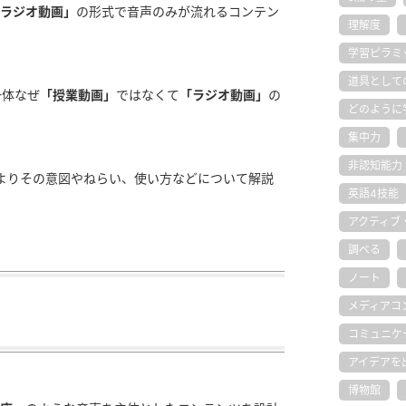
ラジオ動画」
の形式で音声のみが流れるコンテン
理解度
学習ピラミ
道具として
一体なぜ
「授業動画」
ではなくて
「ラジオ動画」
の
どのように
集中力
非認知能力
よりその意図やねらい、使い方などについて解説
英語4技能
アクティブ
調べる
ノート
メディアコ
コミュニケ
アイデアを
博物館