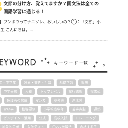
3
文節の分け方、覚えてますか？国文法は全ての
国語学習に通じる！
】ブンポウってナニソレ、おいしいの？①：「文節」小
生 こんにちは。...
年・中学年
読み・書き・計算
基礎学習
興味
中学受験
入塾
トップレベル
試行錯誤
探求心
保護者の態度
マンガ
参考書
達成感
習い事
指導要領
小学校高学年
苦手克服
通塾
ピンポイント活用
公式
高校入試
トレーニング
抽象的思考
入塾テスト
〇△×学習法
合格する子