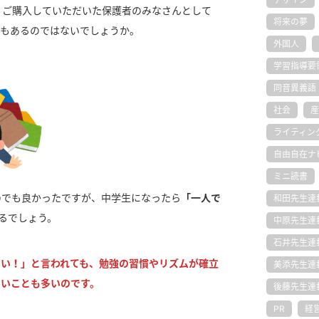
、ご購入していただいた保護者のみなさんとして
将来の夢
もあるのではないでしょうか。
外国人
学習指導要
同音異義語
社会
産
ライティン
自由自在ナ
ミニ読書
のでも良かったですが、中学生になったら
「一人で
和田先生連
るでしょう。
中原先生連
石井先生連
さい！」と言われても、勉強の習慣やリズムが確立
美添先生連
ないことも多いのです。
後藤先生連
PR
経