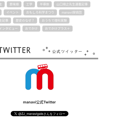
生
意味順
工学
半導体
山口順之先生連載記事
イベント
おもしろ科学まつり
manavi探偵団
生記事
歴史のなぜ？
おうちで理科実験
インタビュー
おでかけ
おでかけプラス＋
manavi公式Twitter