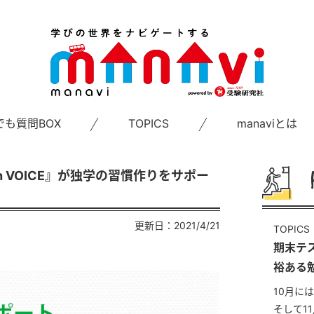
でも質問BOX
TOPICS
manaviとは
 VOICE』が独学の習慣作りをサポー
更新日：2021/4/21
TOPICS
期末テ
裕ある
10月に
そして1