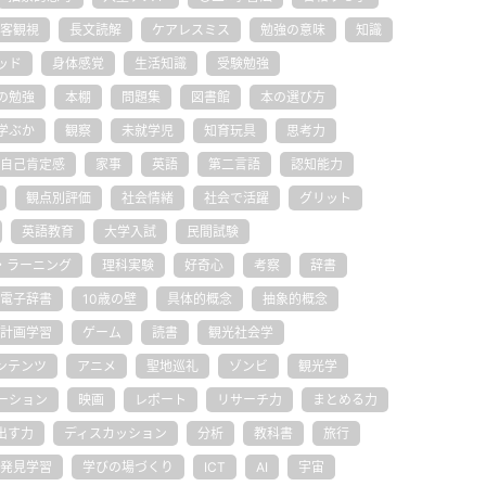
客観視
長文読解
ケアレスミス
勉強の意味
知識
ッド
身体感覚
生活知識
受験勉強
の勉強
本棚
問題集
図書館
本の選び方
学ぶか
観察
未就学児
知育玩具
思考力
自己肯定感
家事
英語
第二言語
認知能力
観点別評価
社会情緒
社会で活躍
グリット
英語教育
大学入試
民間試験
・ラーニング
理科実験
好奇心
考察
辞書
電子辞書
10歳の壁
具体的概念
抽象的概念
計画学習
ゲーム
読書
観光社会学
ンテンツ
アニメ
聖地巡礼
ゾンビ
観光学
ーション
映画
レポート
リサーチ力
まとめる力
出す力
ディスカッション
分析
教科書
旅行
発見学習
学びの場づくり
ICT
AI
宇宙