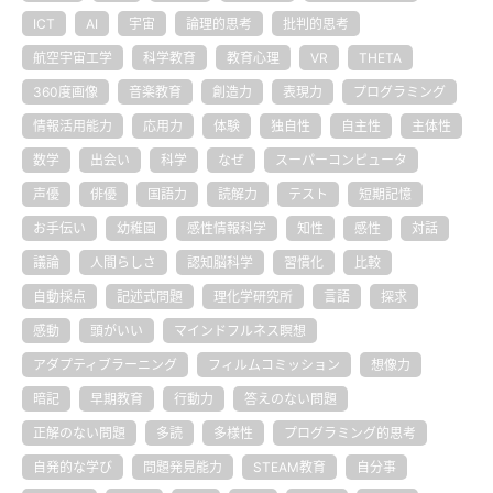
ICT
AI
宇宙
論理的思考
批判的思考
航空宇宙工学
科学教育
教育心理
VR
THETA
360度画像
音楽教育
創造力
表現力
プログラミング
情報活用能力
応用力
体験
独自性
自主性
主体性
数学
出会い
科学
なぜ
スーパーコンピュータ
声優
俳優
国語力
読解力
テスト
短期記憶
お手伝い
幼稚園
感性情報科学
知性
感性
対話
議論
人間らしさ
認知脳科学
習慣化
比較
自動採点
記述式問題
理化学研究所
言語
探求
感動
頭がいい
マインドフルネス瞑想
アダプティブラーニング
フィルムコミッション
想像力
暗記
早期教育
行動力
答えのない問題
正解のない問題
多読
多様性
プログラミング的思考
自発的な学び
問題発見能力
STEAM教育
自分事