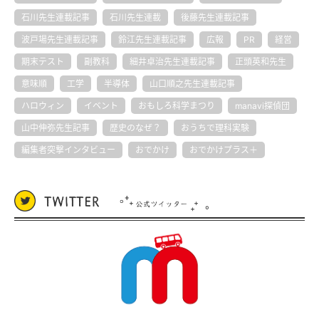
石川先生連載記事
石川先生連載
後藤先生連載記事
波戸場先生連載記事
鈴江先生連載記事
広報
PR
経営
期末テスト
副教科
細井卓治先生連載記事
正頭英和先生
意味順
工学
半導体
山口順之先生連載記事
ハロウィン
イベント
おもしろ科学まつり
manavi探偵団
山中伸弥先生記事
歴史のなぜ？
おうちで理科実験
編集者突撃インタビュー
おでかけ
おでかけプラス＋