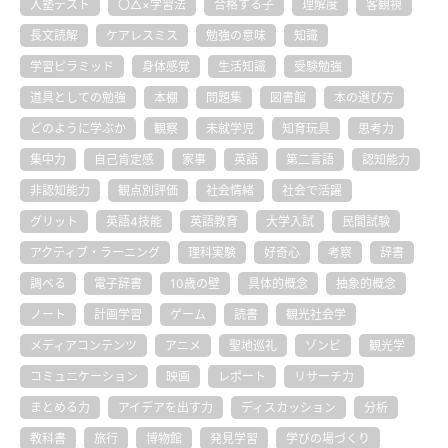
入塾テスト
〇△×学習法
合格する子
理解度
客観視
長文読解
ケアレスミス
勉強の意味
知識
学習ピラミッド
身体感覚
生活知識
受験勉強
道具としての勉強
本棚
問題集
図書館
本の選び方
どのように学ぶか
観察
未就学児
知育玩具
思考力
集中力
自己肯定感
家事
英語
第二言語
認知能力
非認知能力
観点別評価
社会情緒
社会で活躍
グリット
英語4技能
英語教育
大学入試
民間試験
アクティブ・ラーニング
理科実験
好奇心
考察
辞書
調べる
電子辞書
10歳の壁
具体的概念
抽象的概念
ノート
計画学習
ゲーム
読書
観光社会学
メディアコンテンツ
アニメ
聖地巡礼
ゾンビ
観光学
コミュニケーション
映画
レポート
リサーチ力
まとめる力
アイデアを出す力
ディスカッション
分析
教科書
旅行
博物館
発見学習
学びの場づくり