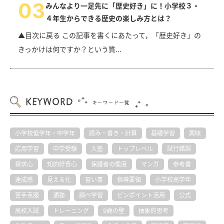
0
3
みんなより一足先に「歴史好き」に！小学校３・
４年生からできる歴史の楽しみ方とは？
▲目次に戻る この記事を書くにあたって，「歴史好き」の
きっかけは何ですか？という質...
小学校低学年・中学年
読み・書き・計算
基礎学習
興味
応用学習
中学受験
入塾
トップレベル
試行錯誤
探求心
知的好奇心
保護者の態度
マンガ
参考書
達成感
見える化
習い事
指導要領
小学校高学年
苦手克服
通塾
調べ学習
ピンポイント活用
公式
高校入試
トレーニング
9歳の壁
抽象的思考