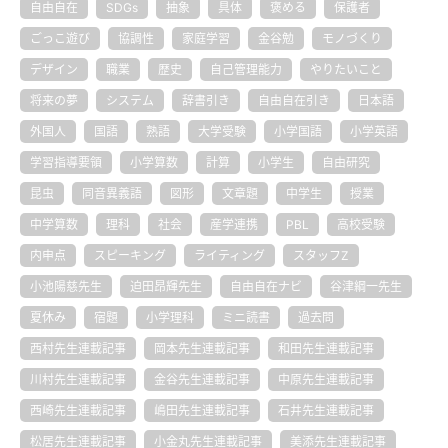
自由自在
SDGs
抽象
具体
褒める
保護者
ごっこ遊び
協調性
家庭学習
金谷勉
モノづくり
デザイン
職業
歴史
自己管理能力
やりたいこと
将来の夢
システム
辞書引き
自由自在引き
日本語
外国人
国語
熟語
大学受験
小学国語
小学英語
学習指導要領
小学算数
計算
小学生
自由研究
昆虫
同音異義語
図形
文章題
中学生
授業
中学算数
理科
社会
産学連携
PBL
高校受験
内申点
スピーキング
ライティング
スタッフZ
小池陽慈先生
迫田昂輝先生
自由自在ナビ
谷津綱一先生
夏休み
宿題
小学理科
ミニ読書
過去問
西村先生連載記事
岡本先生連載記事
和田先生連載記事
川村先生連載記事
金谷先生連載記事
中原先生連載記事
西崎先生連載記事
嶋田先生連載記事
石井先生連載記事
松居先生連載記事
小金丸先生連載記事
美添先生連載記事